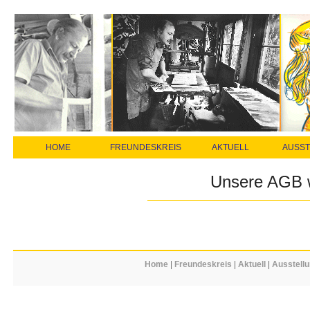
HOME
FREUNDESKREIS
AKTUELL
AUSS
Unsere AGB we
Home
|
Freundeskreis
|
Aktuell
|
Ausstell